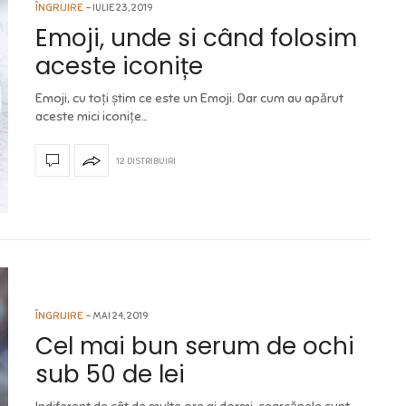
ÎNGRIJIRE
IULIE 23, 2019
Emoji, unde si când folosim
aceste iconițe
Emoji, cu toți știm ce este un Emoji. Dar cum au apărut
aceste mici iconițe…
12 DISTRIBUIRI
ÎNGRIJIRE
MAI 24, 2019
Cel mai bun serum de ochi
sub 50 de lei