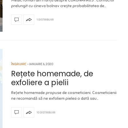
Medic român din Franța despre CORONAVIRUS : Contactul
prelungit cu cineva bolnav crește probabilitatea de…
1 DISTRIBUIRI
ÎNGRIJIRE
IANUARIE 6, 2020
Rețete homemade, de
exfoliere a pielii
Rețete homemade propuse de cosmeticieni. Cosmeticienii
ne recomandă să ne exfoliem pielea o dată sau…
10 DISTRIBUIRI