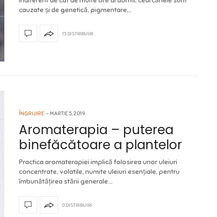
Indiferent de cât de multe ore ai dormi, cearcănele sunt
cauzate și de genetică, pigmentare,…
15 DISTRIBUIRI
ÎNGRIJIRE
MARTIE 5, 2019
Aromaterapia – puterea
binefăcătoare a plantelor
Practica aromaterapiei implică folosirea unor uleiuri
concentrate, volatile, numite uleiuri esențiale, pentru
îmbunătățirea stării generale.…
0 DISTRIBUIRI