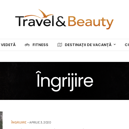
 VEDETĂ
FITNESS
DESTINAȚII DE VACANȚĂ
C
Îngrijire
ÎNGRIJIRE
APRILIE 3, 2020