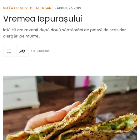
VIAȚA CU GUST DE ALERGARE
APRILIE 26, 2019
Vremea Iepurașului
Iată că am revenit după două săptămâni de pauză de scris dar
alergări pe munte…
1 DISTRIBUIRI