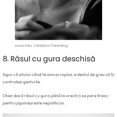
sursa foto: CafeMom Parenting
8. Râsul cu gura deschisă
Sigur că atunci când te amuzi copios, e destul de greu să îți
controlezi gesturile.
Chiar dacă râsul cu gura până la urechi ți se pare firesc,
pentru japonezi este nepoliticos.