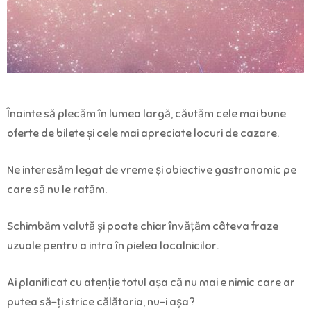
Înainte să plecăm în lumea largă, căutăm cele mai bune
oferte de bilete și cele mai apreciate locuri de cazare.
Ne interesăm legat de vreme și obiective gastronomic pe
care să nu le ratăm.
Schimbăm valută și poate chiar învățăm câteva fraze
uzuale pentru a intra în pielea localnicilor.
Ai planificat cu atenție totul așa că nu mai e nimic care ar
putea să-ți strice călătoria, nu-i așa?