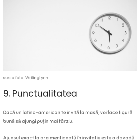
sursa foto: WritingLynn
9. Punctualitatea
Dacă un latino-american te invită la masă, vei face figură
bună să ajungi puțin mai târziu.
Ajunsul exact la ora menționată în invitație este o dovadă