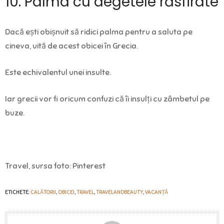
10. Palma cu degetele răsfirate
Dacă ești obișnuit să ridici palma pentru a saluta pe
cineva, uită de acest obicei în Grecia.
Este echivalentul unei insulte.
Iar grecii vor fi oricum confuzi că îi insulți cu zâmbetul pe
buze.
Travel, sursa foto: Pinterest
ETICHETE:
CALĂTORII
,
OBICEI
,
TRAVEL
,
TRAVELANDBEAUTY
,
VACANȚĂ