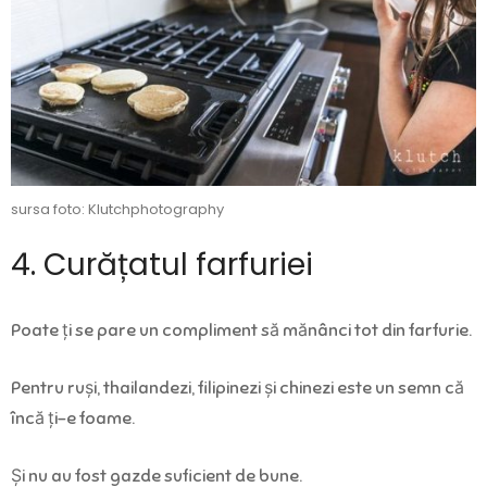
sursa foto: Klutchphotography
4. Curățatul farfuriei
Poate ți se pare un compliment să mănânci tot din farfurie.
Pentru ruși, thailandezi, filipinezi și chinezi este un semn că
încă ți-e foame.
Și nu au fost gazde suficient de bune.