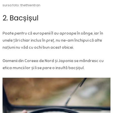
sursa foto: thethientran
2. Bacșișul
Poate pentru că europenii îl au aproape în sânge, iar în
unele țări chiar inclus în preț, nu ne-am închipui că alte
națiuni nu văd cu ochi bun acest obicei.
Oamenii din Coreea de Nord și Japonia se mândresc cu
etica muncii lor și li se pare o insultă bacșișul.