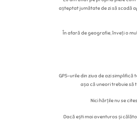
așteptat jumătate de zi să scadă ap
În afară de geografie, înveți o mu
GPS-urile din ziua de azi simplifică
așa că uneori trebuie să 
Nici hărțile nu se ci
Dacă ești mai aventuros și călător