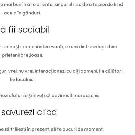
e mai bun în a te orienta, singurul risc de a te pierde fiind
acela în gânduri.
ă fii sociabil
ri, cunoșți oameni interesanți, cu unii dintre ei legi chiar
prietenii prețioase.
r, vrei, nu vrei, interacționezi cu alți oameni, fie călători,
fie localnici.
mezi sfaturile și înveți să devii mult mai deschis.
savurezi clipa
ine să trăieșți în prezent, să te bucuri de moment.