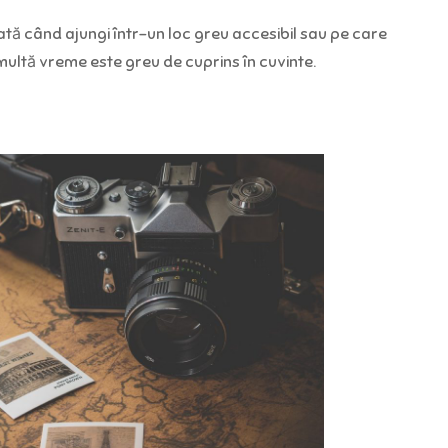
ă când ajungi într-un loc greu accesibil sau pe care
e multă vreme este greu de cuprins în cuvinte.