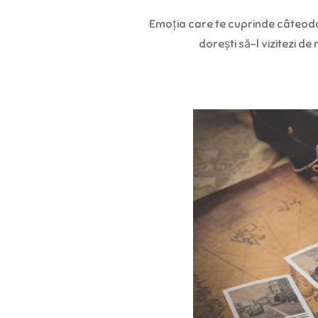
Emoția care te cuprinde câteodat
dorești să-l vizitezi d