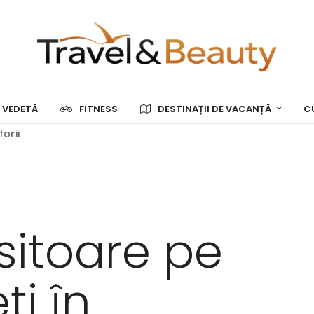
 VEDETĂ
FITNESS
DESTINAȚII DE VACANȚĂ
C
torii
ositoare pe
ți în