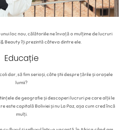
unui loc nou, călătoriile ne învață o mulțime de lucruri
l& Beauty îți prezintă câteva dintre ele.
Educație
oli dar, să fim serioși, câte știi despre țările și orașele
lumii?
tiințele de geografie și descoperi lucruri pe care alții le
e este capitală Boliviei și nu La Paz, așa cum cred încă
mulți.
 cu fluxul și refluxul într-o vacanță, în Africa când am