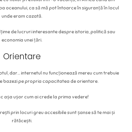
a oceanului, ca să mă pot întoarce în siguranță în locul
unde eram cazată.
lțime de lucruri interesante despre istoria, politică sau
economia unei țări.
Orientare
 totul, dar… internetul nu funcționează mereu cum trebuie
te bazezi pe propria capacitatea de orientare.
tesc așa ușor cum ai crede la prima vedere!
ești prin locuri greu accesibile sunt șanse să te mai și
rătăcești.