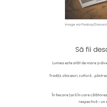
Image via Pixabay/Darius
Să fii des
Lumea este atât de mare și dive
Tradiții, obiceiuri, cultură… păstre
În fiecare țară în care călător
respectivă – un s