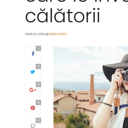
călătorii
de
IUNIE 26, 2018
OANA IANCU
1
0
0
0
0