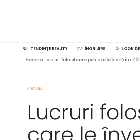
TENDINȚE BEAUTY
ÎNGRIJIRE
LOOK DE
Home
»
Lucruri folositoare pe care le înveți în călă
CULTURA
Lucruri fol
care le înve