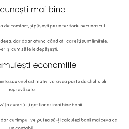
 cunoști mai bine
ta de comfort, și pășești pe un teritoriu necunoscut.
deea, dar doar atunci când afli care îți sunt limitele,
ri și cum să le le depășești.
ămuiești economiile
minte sau unul estimativ, vei avea parte de cheltuieli
neprevăzute.
nvăța cum să-ți gestionezi mai bine banii.
, dar cu timpul, vei putea să-ți calculezi banii mai ceva ca
un contabil.