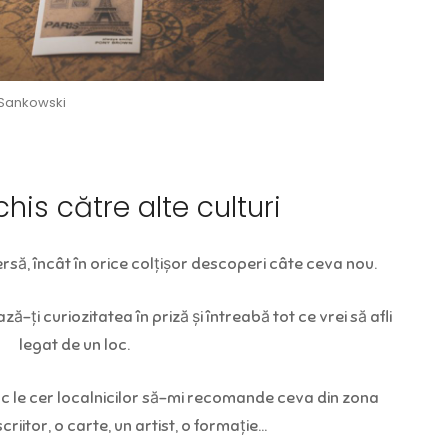
zSankowski
chis către alte culturi
rsă, încât în orice colțișor descoperi câte ceva nou.
ază-ți curiozitatea în priză și întreabă tot ce vrei să afli
legat de un loc.
esc le cer localnicilor să-mi recomande ceva din zona
criitor, o carte, un artist, o formație…