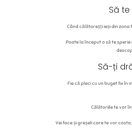
Să te
Când călătoreșți ieși din zona 
Poate la început o să te sperie i
descope
Să-ți dr
Fie că pleci cu un buget fix în 
Călătoriile te vor î
Vei face și greșeli care te vor costa