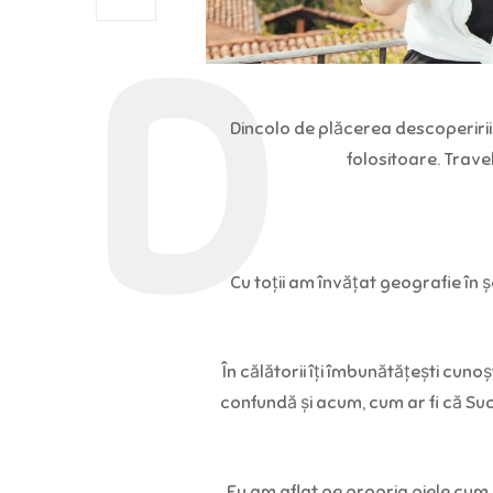
Dincolo de plăcerea descoperirii 
folositoare. Trave
Cu toții am învățat geografie în șc
În călătorii îți îmbunătățești cunoș
confundă și acum, cum ar fi că Sucr
Eu am aflat pe propria piele cum e