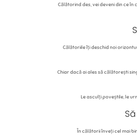
Călătorind des, vei deveni din ce în c
S
Călătoriile îți deschid noi orizontu
Chiar dacă ai ales să călătorești singu
Le asculți poveștile, le ur
Să 
În călătorii înveți cel mai b