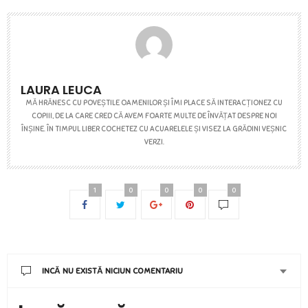
LAURA LEUCA
MĂ HRĂNESC CU POVEȘTILE OAMENILOR ȘI ÎMI PLACE SĂ INTERACȚIONEZ CU
COPIII, DE LA CARE CRED CĂ AVEM FOARTE MULTE DE ÎNVĂȚAT DESPRE NOI
ÎNȘINE. ÎN TIMPUL LIBER COCHETEZ CU ACUARELELE ȘI VISEZ LA GRĂDINI VEȘNIC
VERZI.
1
0
0
0
0
INCĂ NU EXISTĂ NICIUN COMENTARIU