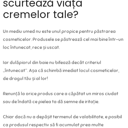
scurtează viața
cremelor tale?
Un mediu umed nu este unul propice pentru păstrarea
cosmeticelor. Produsele se păstrează cel mai bine într-un
loc întunecat, rece și uscat.
Iar dulăpiorul din baie nu bifează decât criteriul
„întunecat”. Așa că schimbă imediat locul cosmeticelor,
de dragul tău și al lor!
Renunță la orice produs care a căpătat un miros ciudat
sau de îndată ce pielea ta dă semne de iritație.
Chiar dacă nu a depășit termenul de valabilitate, e posibil
ca produsul respectiv să fi acumulat prea multe