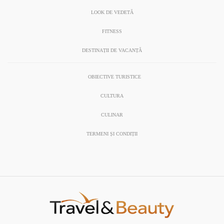
LOOK DE VEDETĂ
FITNESS
DESTINAȚII DE VACANȚĂ
OBIECTIVE TURISTICE
CULTURA
CULINAR
TERMENI ȘI CONDIȚII