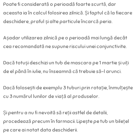
Poate fi considerată o perioadă foarte scurtă, dar
aceasta ia în calcul folosirea zilnică. Și faptul că la fiecare
deschidere, praful și alte particule încarcă peria.
Așadar utilizarea zilnică pe o perioadă mai lungă decât
cea recomandată ne supune riscului unei conjunctivite.
Dacă totuși deschizi un tub de mascara pe 1 martie și uiți
de el până în iulie, nu înseamnă că trebuie să-l arunci.
Dacă folosești de exemplu 3 tuburi prin rotație, înmulțește
cu 3 numărul lunilor de viață al produselor.
Și pentru a nu fi nevoită să reții astfel de detalii,
procedează precum în farmacii. Lipește pe tub un bilețel
pe care ai notat data deschiderii.