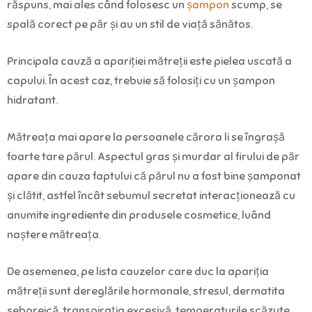
răspuns, mai ales când folosesc un
șampon
scump, se
spală corect pe păr și au un stil de viață sănătos.
Principala cauză a apariţiei mătreţii este pielea uscată a
capului. În acest caz, trebuie să folosiți cu un şampon
hidratant.
Mătreaţa mai apare la persoanele cărora li se îngraşă
foarte tare părul. Aspectul gras şi murdar al firului de păr
apare din cauza faptului că părul nu a fost bine șamponat
și clătit, astfel încât sebumul secretat interacţionează cu
anumite ingrediente din produsele cosmetice, luând
naştere mătreaţa.
De asemenea, pe lista cauzelor care duc la apariția
mătreții sunt dereglările hormonale, stresul, dermatita
seboreică, transpiraţia excesivă, temperaturile scăzute