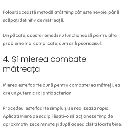
Folosiți această metodă atât timp cât este nevoie, până
scăpați definitiv de mătreață.
Din păcate, aceste remedii nu functionează pentru alte
probleme mai complicate, cum ar fi psoriazisul.
4. Și mierea combate
mătreața
Mierea este foarte bună pentru combaterea mătreții, ea
are un puternic rol antibacterian.
Procedeul este foarte simplu și se realizeaza rapid.
Aplicați miere pe scalp, lăsați-o să acționeze timp de
aproximativ zece minute și după aceea clătiți foarte bine.