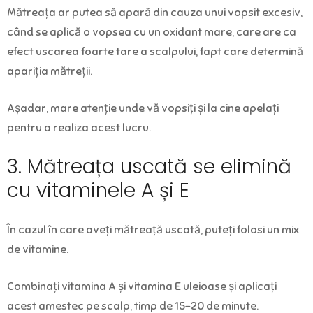
Mătreața ar putea să apară din cauza unui vopsit excesiv,
când se aplică o vopsea cu un oxidant mare, care are ca
efect uscarea foarte tare a scalpului, fapt care determină
apariția mătreții.
Așadar, mare atenție unde vă vopsiți și la cine apelați
pentru a realiza acest lucru.
3. Mătreața uscată se elimină
cu vitaminele A și E
În cazul în care aveți mătreață uscată, puteți folosi un mix
de vitamine.
Combinați vitamina A și vitamina E uleioase și aplicați
acest amestec pe scalp, timp de 15-20 de minute.