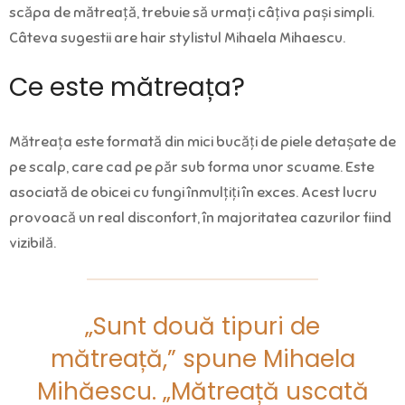
scăpa de mătreață, trebuie să urmați câțiva pași simpli.
Câteva sugestii are hair stylistul Mihaela Mihaescu.
Ce este mătreața?
Mătreața este formată din mici bucăți de piele detașate de
pe scalp, care cad pe păr sub forma unor scuame. Este
asociată de obicei cu fungi înmulțiți în exces. Acest lucru
provoacă un real disconfort, în majoritatea cazurilor fiind
vizibilă.
„Sunt două tipuri de
mătreață,” spune Mihaela
Mihăescu. „Mătreață uscată