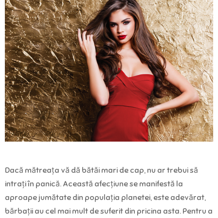
Dacă mătreața vă dă bătăi mari de cap, nu ar trebui să
intrați în panică. Această afecțiune se manifestă la
aproape jumătate din populația planetei, este adevărat,
bărbații au cel mai mult de suferit din pricina asta. Pentru a