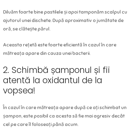
Diluăm foarte bine pastilele și apoi tamponăm scalpul cu
ajutorul unei dischete. După aproximativ o jumătate de
oră, se clătește părul.
Aceasta rețetă este foarte eficientă în cazul în care
mătreața apare din cauza unei bacterii.
2. Schimbă șamponul și fii
atentă la oxidantul de la
vopsea!
În cazul în care mătreața apare după ce ați schimbat un
șampon, este posibil ca acesta să fie mai agresiv decât
cel pe care îl foloseați până acum.