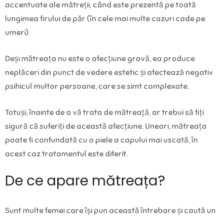
accentuate ale mătreții, când este prezentă pe toată
lungimea firului de păr (în cele mai multe cazuri cade pe
umeri).
Deși mătreața nu este o afecțiune gravă, ea produce
neplăceri din punct de vedere estetic și afectează negativ
psihicul multor persoane, care se simt complexate.
Totuși, înainte de a vă trata de mătreață, ar trebui să fiți
sigură că suferiți de această afecțiune. Uneori, mătreața
poate fi confundată cu o piele a capului mai uscată, în
acest caz tratamentul este diferit.
De ce apare mătreața?
Sunt multe femei care își pun această întrebare și caută un