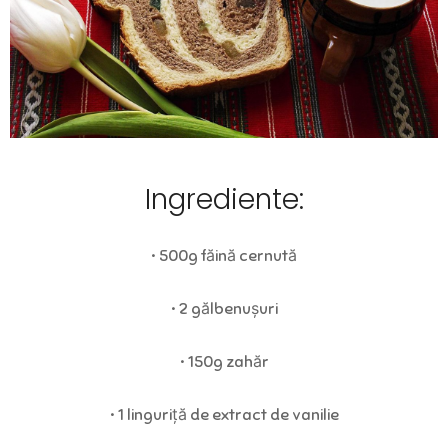
Ingrediente:
• 500g făină cernută
• 2 gălbenușuri
• 150g zahăr
• 1 linguriță de extract de vanilie