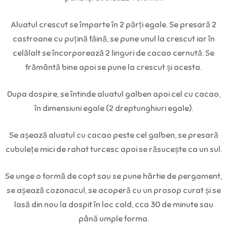
Aluatul crescut se împarte în 2 părți egale. Se presară 2
castroane cu puțină făină, se pune unul la crescut iar în
celălalt se încorporează 2 linguri de cacao cernută. Se
frământă bine apoi se pune la crescut și acesta.
Dupa dospire, se întinde aluatul galben apoi cel cu cacao,
în dimensiuni egale (2 dreptunghiuri egale).
Se așează aluatul cu cacao peste cel galben, se presară
cubulețe mici de rahat turcesc apoi se răsucește ca un sul.
Se unge o formă de copt sau se pune hârtie de pergament,
se așează cozonacul, se acoperă cu un prosop curat și se
lasă din nou la dospit în loc cald, cca 30 de minute sau
până umple forma.