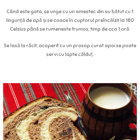
Când este gata, se unge cu un amestec din ou bătut cu 1
linguriță de apă și se coace în cuptorul preîncălzit la 180
Celsius până se rumeneste frumos, timp de cca 1 oră.
Se lasă la răcit, acoperit cu un prosop curat apoi se poate
servi cu lapte călduț.