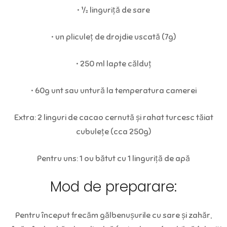
• ½ linguriță de sare
• un pliculeț de drojdie uscată (7g)
• 250 ml lapte călduț
• 60g unt sau untură la temperatura camerei
Extra: 2 linguri de cacao cernută și rahat turcesc tăiat
cubulețe (cca 250g)
Pentru uns: 1 ou bătut cu 1 linguriță de apă
Mod de preparare:
Pentru început frecăm gălbenușurile cu sare și zahăr,