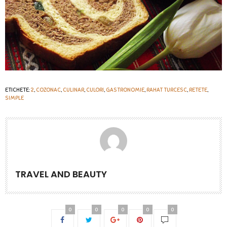
ETICHETE:
2
,
COZONAC
,
CULINAR
,
CULORI
,
GASTRONOMIE
,
RAHAT TURCESC
,
RETETE
,
SIMPLE
TRAVEL AND BEAUTY
0
0
0
0
0