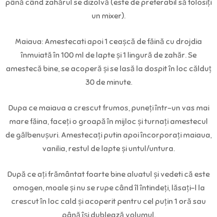
până când zahărul se dizolvă (este de preferabil să folosiți
un mixer).
Maiaua: Amestecati apoi 1 ceașcă de făină cu drojdia
înmuiată în 100 ml de lapte și 1 lingură de zahăr. Se
amestecă bine, se acoperă și se lasă la dospit în loc călduț
30 de minute.
Dupa ce maiaua a crescut frumos, puneți într-un vas mai
mare făina, faceți o groapă în mijloc și turnați amestecul
de gălbenușuri. Amestecați putin apoi încorporați maiaua,
vanilia, restul de lapte și untul/untura.
După ce ați frământat foarte bine aluatul și vedeti că este
omogen, moale și nu se rupe când îl întindeți, lăsați-l la
crescut în loc cald și acoperit pentru cel puțin 1 oră sau
până își dublează volumul.