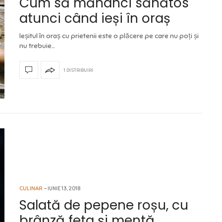
Cum să mănânci sănătos
atunci când ieși în oraș
Ieșitul în oraș cu prietenii este o plăcere pe care nu poți și
nu trebuie…
1 DISTRIBUIRI
CULINAR
IUNIE 13, 2018
Salată de pepene roșu, cu
brânză feta și mentă