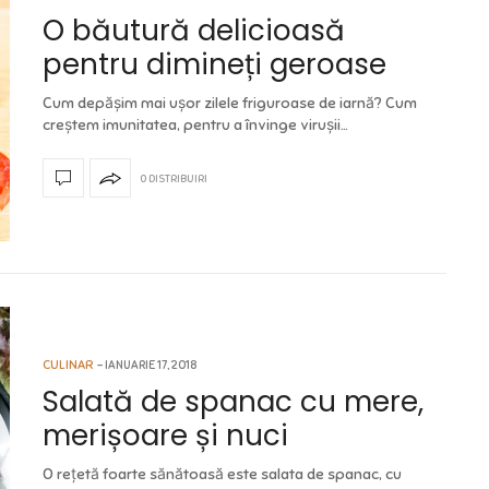
O băutură delicioasă
pentru dimineți geroase
Cum depășim mai ușor zilele friguroase de iarnă? Cum
creștem imunitatea, pentru a învinge virușii…
0 DISTRIBUIRI
CULINAR
IANUARIE 17, 2018
Salată de spanac cu mere,
merișoare și nuci
O rețetă foarte sănătoasă este salata de spanac, cu