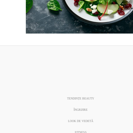
TENDINȚE BEAUTY
ÎNGRIJIRE
LOOK DE VEDETĂ
FITNESS