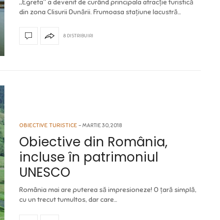
„Egreta” a devenit de curând principala atracție turistică
din zona Clisurii Dunării. Frumoasa stațiune lacustră…
8 DISTRIBUIRI
OBIECTIVE TURISTICE
MARTIE 30, 2018
Obiective din România,
incluse în patrimoniul
UNESCO
România mai are puterea să impresioneze! O țară simplă,
cu un trecut tumultos, dar care…