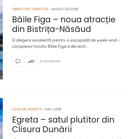
OBIECTIVE TURISTICE
AUGUST 20, 2018
Băile Figa – noua atracție
din Bistrița-Năsăud
O alegere excelentă pentru o escapadă de week-end –
complexul turistic Băile Figa a devenit…
32 DISTRIBUIRI
LOOK DE VEDETĂ
MAI 1, 2018
Egreta – satul plutitor din
Clisura Dunării