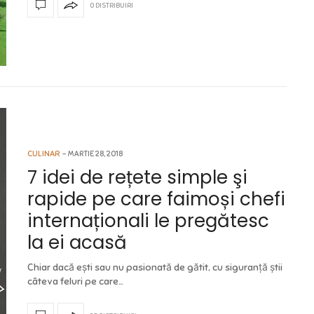
0 DISTRIBUIRI
CULINAR
MARTIE 28, 2018
7 idei de rețete simple şi
rapide pe care faimoși chefi
internaționali le pregătesc
la ei acasă
Chiar dacă ești sau nu pasionată de gătit, cu siguranță știi
câteva feluri pe care…