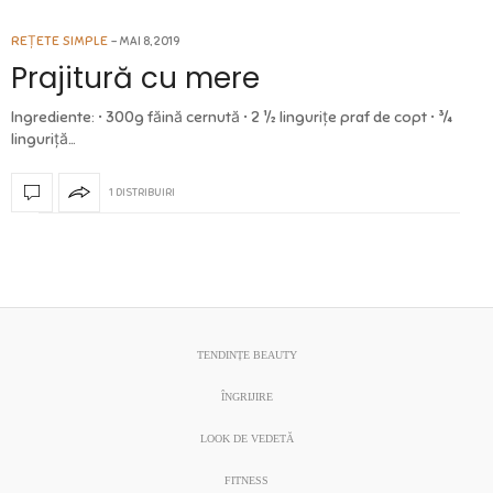
REȚETE SIMPLE
MAI 8, 2019
Prajitură cu mere
Ingrediente: • 300g făină cernută • 2 ½ lingurițe praf de copt • ¾
linguriță…
1 DISTRIBUIRI
TENDINȚE BEAUTY
ÎNGRIJIRE
LOOK DE VEDETĂ
FITNESS