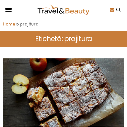
Home
»
prajitura
Etichetă: prajitura