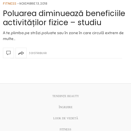
FITNESS
NOIEMBRIE 13, 2018
Poluarea diminuează beneficiile
activităților fizice – studiu
A te plimba pe străzi poluate sau în zone în care circulă extrem de
multe…
3 DISTRIBUIRI
TENDINȚE BEAUTY
ÎNGRIJIRE
LOOK DE VEDETĂ
FITNESS