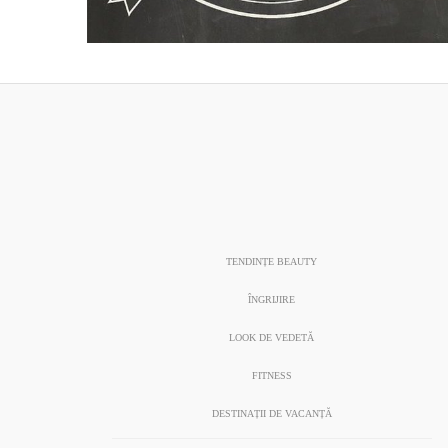
TENDINȚE BEAUTY
ÎNGRIJIRE
LOOK DE VEDETĂ
FITNESS
DESTINAȚII DE VACANȚĂ