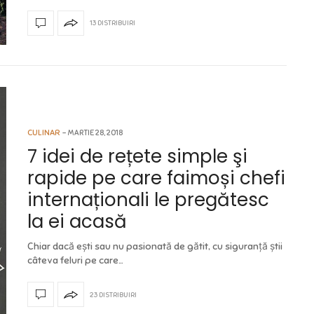
13 DISTRIBUIRI
CULINAR
MARTIE 28, 2018
7 idei de rețete simple şi
rapide pe care faimoși chefi
internaționali le pregătesc
la ei acasă
Chiar dacă ești sau nu pasionată de gătit, cu siguranță știi
câteva feluri pe care…
23 DISTRIBUIRI